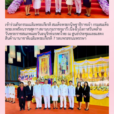
เข้าร่วมกิจกรรมเฉลิมพระเกียรติ สมเด็จพระกนิษฐาธิราชเจ้า กรมสมเด็จ
พระเทพรัตนราชสุดาฯ สยามบรมราชกุมารี เนื่องในโอกาสวันคล้าย
วันพระราชสมภพและวันอนุรักษ์มรดกไทย ณ ศูนย์ประชุมและแสดง
สินค้านานาชาติเฉลิมพระเกียรติ 7 รอบพระชนมพรรษา