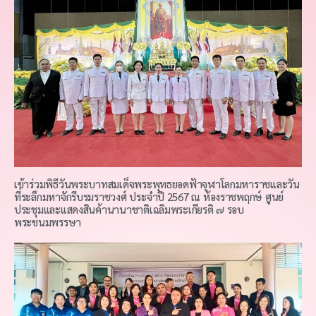
เข้าร่วมพิธีวันพระบาทสมเด็จพระพุทธยอดฟ้าจุฬาโลกมหาราชและวัน
ที่ระลึกมหาจักรีบรมราชวงศ์ ประจำปี 2567 ณ ห้องราชพฤกษ์ ศูนย์
ประชุมและแสดงสินค้านานาชาติเฉลิมพระเกียรติ ๗ รอบ
พระชนมพรรษา