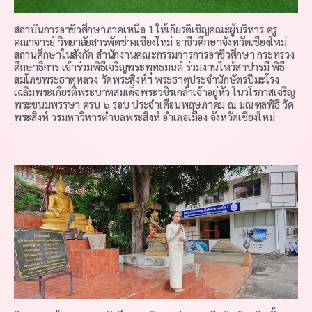
สถาบันการอาชีวศึกษาภาคเหนือ 1 ให้เกียรติเชิญคณะผู้บริหาร ครู
คณาจารย์ วิทยาลัยสารพัดช่างเชียงใหม่ อาชีวศึกษาจังหวัดเชียงใหม่
สถานศึกษาในสังกัด สำนักงานคณะกรรมการการอาชีวศึกษา กระทรวง
ศึกษาธิการ เข้าร่วมพิธีเจริญพระพุทธมนต์ ร่วมงานไหว้สาปารมี พิธี
สมโภชพระธาตุหลวง วัดพระสิงห์ฯ พระธาตุประจำนักษัตรปีมะโรง
เฉลิมพระเกียรติพระบาทสมเด็จพระวชิรเกล้าเจ้าอยู่หัว ในวโรกาสเจริญ
พระชนมพรรษา ครบ ๖ รอบ ประจำเดือนพฤษภาคม ณ มณฑลพิธี วัด
พระสิงห์ วรมหาวิหารตำบลพระสิงห์ อำเภอเมือง จังหวัดเชียงใหม่