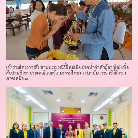
เข้าร่วมโครงการสืบสานประเวณีปี๋ใหม่เมือง(รดน้ำดำหัวผู้อาวุโส) เพื่อ
สืบสานรักษาประเพณีและวัฒนธรรมไทย ณ สถาบันการอาชีวศึกษา
ภาคเหนือ ๑