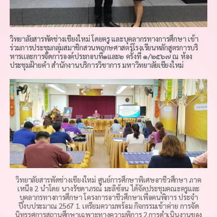
วิทยาลัยสารพัดช่างเชียงใหม่ โดยครู และบุคลากรทางการศึกษา เข้า
ร่วมการประชุมกลุ่มสมาชิกสวนพฤกษศาสตร์โรงเรียนหลักสูตรการบริ
หารเเละการจัดการองค์ประกอบที่๑และ๒ ครั้งที่ ๑/๒๕๖๗ ณ ห้อง
ประชุมฝ้ายคำ สำนักงานบริการวิชาการ มหาวิทยาลัยเชียงใหม่
วิทยาลัยสารพัดช่างเชียงใหม่ ศูนย์การศึกษาพิเศษอาชีวศึกษา ภาค
เหนือ 2 นำโดย นางรัชดาภรณ์ มะลิซ้อน ได้จัดประชุมคณะครูและ
บุคลากรทางการศึกษา โครงการอาชีวศึกษาเพื่อคนพิการ ประจำ
ปีงบประมาณ 2567 1. เตรียมความพร้อม กิจกรรมเข้าค่าย การจัด
นิทรรศการสถานศึกษาเฉพาะทางความพิการ 2.การดำเนินงานของ