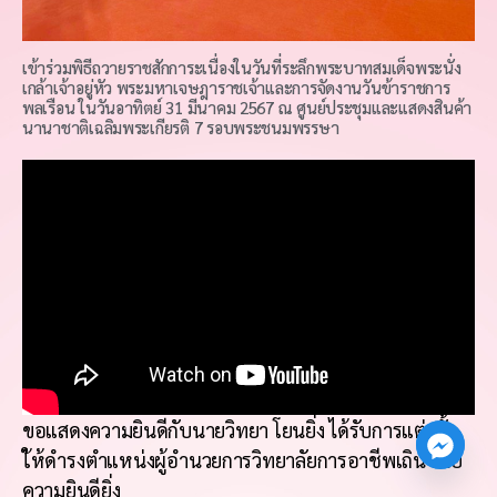
เข้าร่วมพิธีถวายราชสักการะเนื่องในวันที่ระลึกพระบาทสมเด็จพระนั่ง
เกล้าเจ้าอยู่หัว พระมหาเจษฎาราชเจ้าและการจัดงานวันข้าราชการ
พลเรือน ในวันอาทิตย์ 31 มีนาคม 2567 ณ ศูนย์ประชุมและแสดงสินค้า
นานาชาติเฉลิมพระเกียรติ 7 รอบพระชนมพรรษา
ขอแสดงความยินดีกับ
นายวิทยา โยนยิ่ง
ได้รับการแต่งตั้ง
ใ้ห้ดำรงตำแหน่ง
ผู้อำนวยการวิทยาลัยการอาชีพเถิน
ด้วย
ความยินดียิ่ง