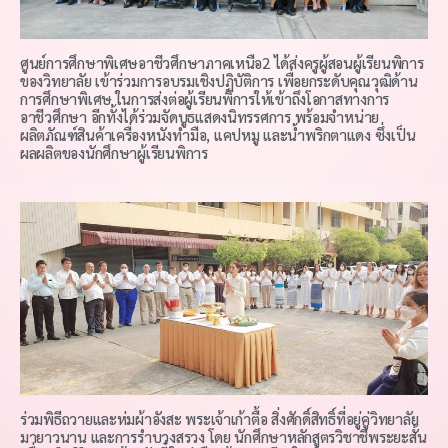
ศูนย์การศึกษาพิเศษอาชีวศึกษาภาคเหนือ2 ได้ส่งครูผู้สอนผู้เรียนพิการ
ของวิทยาลัย เข้าร่วมการอบรมเชิงปฏิบัติการ เพื่อยกระดับคุณวุฒิด้าน
การศึกษาพิเศษ ในการส่งต่อผู้เรียนพิการให้เข้าถึงโอกาสทางการ
อาชีวศึกษา อีกทั้งได้ร่วมจัดบูธแสดงนิทรรศการ พร้อมจำหน่าย
ผลิตภัณฑ์สินค้าเครื่องหนังทำมือ, แคปหมู และน้ำพริกตาแดง ซึ่งเป็น
ผลผลิตของนักศึกษาผู้เรียนพิการ
ร่วมพิธีถวายและห่มผ้าอังสะ พระเจ้าเก้าตื้อ สิ่งศักดิ์สิทธิ์ที่อยู่คู่วิทยาลัย
มายาวนาน และการรำบวงสรวง โดย นักศึกษาหลักสูตรวิชาชีพระยะสั้น