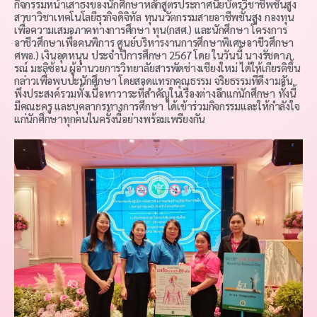
กิจกรรมหน้าเสาธงของนักศึกษาหลักสูตรประกาศนียบัตรวิชาชีพชั้นสูง
สาขาวิชาเทคโนโลยีธุรกิจดิจิทัล ทุนนวัตกรรมสายอาชีพชั้นสูง กองทุน
เพื่อความเสมอภาคทางการศึกษา ทุน(กสศ.) และนักศึกษา โครงการ
อาชีวศึกษาเพื่อคนพิการ ศูนย์บริหารงานการศึกษาพิเศษอาชีวศึกษา
ศพอ.) เงินอุดหนุน ประจำปีการศึกษา 2567 โดย ในวันนี้ นางรัชดาภ
รณ์ มะลิซ้อน ผู้อำนวยการวิทยาลัยสารพัดช่างเชียงใหม่ ได้ให้เกียรติขึ้น
กล่าวเพื่อพบปะนักศึกษา โดยสอดแทรกคุณธรรม จริยธรรมที่ดีงามอัน
พึงประสงค์รวมทั้งเนื้อหาวาระที่สำคัญในเรื่องต่างอีกแก่นักศึกษา ทั้งนี้
มีคณะครู และบุคลากรทางการศึกษา ได้เข้าร่วมกิจกรรมและให้กำลังใจ
แก่นักศึกษาทุกคนในครั้งนี้อย่างพร้อมเพรียงกัน