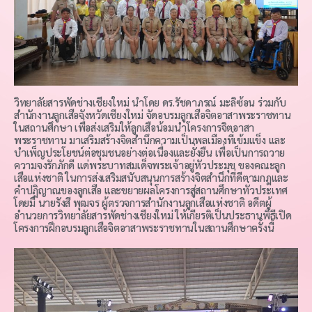
วิทยาลัยสารพัดช่างเชียงใหม่ นำโดย ดร.รัชดาภรณ์ มะลิซ้อน ร่วมกับ
สำนักงานลูกเสือจังหวัดเชียงใหม่ จัดอบรมลูกเสือจิตอาสาพระราชทาน
ในสถานศึกษา เพื่อส่งเสริมให้ลูกเสือน้อมนำโครงการจิตอาสา
พระราชทาน มาเสริมสร้างจิตสำนึกความเป็นพลเมืองที่เข้มแข็ง และ
บำเพ็ญประโยชน์ต่อชุมชนอย่างต่อเนื่องและยั่งยืน เพื่อเป็นการถวาย
ความจงรักภักดี แด่พระบาทสมเด็จพระเจ้าอยู่หัวประมุข ของคณะลูก
เสือแห่งชาติ ในการส่งเสริมสนับสนุนการสร้างจิตสำนึกที่ดีตามกฎและ
คำปฏิญาณของลูกเสือ และขยายผลโครงการสู่สถานศึกษาทั่วประเทศ
โดยมี นายรังสี พุฒจร ผู้ตรวจการสำนักงานลูกเสือแห่งชาติ อดีตผู้
อำนวยการวิทยาลัยสารพัดช่างเชียงใหม่ ให้เกียรติเป็นประธานพิธีเปิด
โครงการฝึกอบรมลูกเสือจิตอาสาพระราชทานในสถานศึกษาครั้งนี้