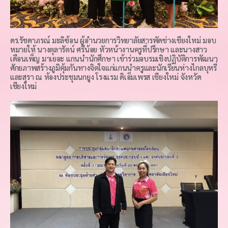
ดร.รัชดาภรณ์ มะลิซ้อน ผู้อำนวยการวิทยาลัยสารพัดช่างเชียงใหม่ มอบ
หมายให้ นางตุลารัตน์ ศรีน้อย หัวหน้างานครูที่ปรึกษา และนางสาว
เดือนเพ็ญ มาเยอะ แกนนำนักศึกษา เข้าร่วมอบรมเชิงปฏิบัติการพัฒนา
ศักยภาพสร้างภูมิคุ้มกันทางจิตใจแก่แกนนำครูและนักเรียนห่างไกลบุหรี่
และสุรา ณ ห้องประชุมนกยูง โรงแรม ดิเอ็มเพรส เชียงใหม่ จังหวัด
เชียงใหม่